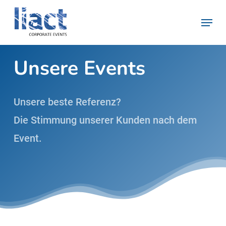
Skip
Menu
to
Close
main
Menu
content
Unsere Events
Unsere beste Referenz?
Die Stimmung unserer Kunden nach dem
Event.