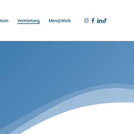
Instagram
Facebook
Linkedin
Tiktok
ntum
Vermietung
Men@work