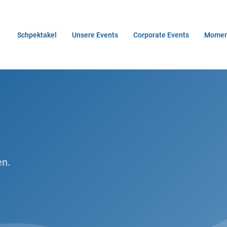
Schpektakel
Unsere Events
Corporate Events
Mome
en.